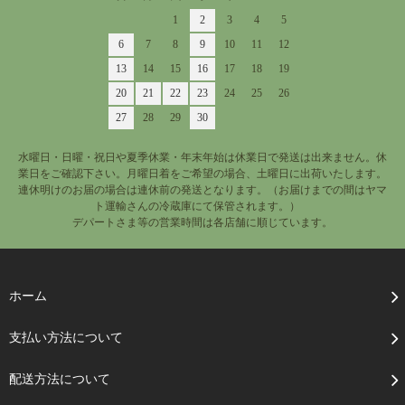
1
2
3
4
5
6
7
8
9
10
11
12
13
14
15
16
17
18
19
20
21
22
23
24
25
26
27
28
29
30
水曜日・日曜・祝日や夏季休業・年末年始は休業日で発送は出来ません。休
業日をご確認下さい。月曜日着をご希望の場合、土曜日に出荷いたします。
連休明けのお届の場合は連休前の発送となります。（お届けまでの間はヤマ
ト運輸さんの冷蔵庫にて保管されます。）
デパートさま等の営業時間は各店舗に順じています。
ホーム
支払い方法について
配送方法について