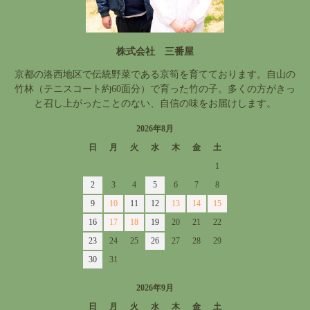
株式会社 三番屋
京都の洛西地区で伝統野菜である京筍を育てております。自山の
竹林（テニスコート約60面分）で育った竹の子。多くの方がきっ
と召し上がったことのない、自信の味をお届けします。
2026年8月
日
月
火
水
木
金
土
1
2
3
4
5
6
7
8
9
10
11
12
13
14
15
16
17
18
19
20
21
22
23
24
25
26
27
28
29
30
31
2026年9月
日
月
火
水
木
金
土