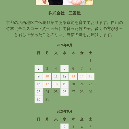
株式会社 三番屋
京都の洛西地区で伝統野菜である京筍を育てております。自山の
竹林（テニスコート約60面分）で育った竹の子。多くの方がきっ
と召し上がったことのない、自信の味をお届けします。
2026年8月
日
月
火
水
木
金
土
1
2
3
4
5
6
7
8
9
10
11
12
13
14
15
16
17
18
19
20
21
22
23
24
25
26
27
28
29
30
31
2026年9月
日
月
火
水
木
金
土
1
2
3
4
5