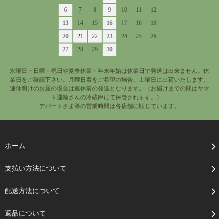
6
7
8
9
10
11
12
13
14
15
16
17
18
19
20
21
22
23
24
25
26
27
28
29
30
水曜日・日曜・祝日や夏季休業・年末年始は休業日で発送は出来ません。休
業日をご確認下さい。月曜日着をご希望の場合、土曜日に出荷いたします。
連休明けのお届の場合は連休前の発送となります。（お届けまでの間はヤマ
ト運輸さんの冷蔵庫にて保管されます。）
デパートさま等の営業時間は各店舗に順じています。
ホーム
支払い方法について
配送方法について
返品について