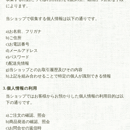
によります。
当ショップで収集する個人情報は以下の通りです。
a)お名前、フリガナ
b)ご住所
c)お電話番号
d)メールアドレス
e)パスワード
f)配送先情報
g)当ショップとのお取引履歴及びその内容
h)上記を組み合わせることで特定の個人が識別できる情報
3.個人情報の利用
当ショップではお客様からお預かりした個人情報の利用目的は以
下の通りです。
a)ご注文の確認、照会
b)商品発送の確認、照会
c)お問合せの返信時