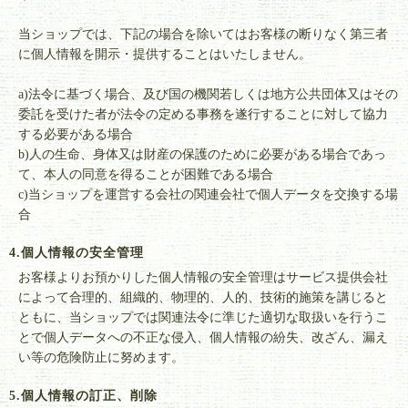
当ショップでは、下記の場合を除いてはお客様の断りなく第三者
に個人情報を開示・提供することはいたしません。
a)法令に基づく場合、及び国の機関若しくは地方公共団体又はその
委託を受けた者が法令の定める事務を遂行することに対して協力
する必要がある場合
b)人の生命、身体又は財産の保護のために必要がある場合であっ
て、本人の同意を得ることが困難である場合
c)当ショップを運営する会社の関連会社で個人データを交換する場
合
4.個人情報の安全管理
お客様よりお預かりした個人情報の安全管理はサービス提供会社
によって合理的、組織的、物理的、人的、技術的施策を講じると
ともに、当ショップでは関連法令に準じた適切な取扱いを行うこ
とで個人データへの不正な侵入、個人情報の紛失、改ざん、漏え
い等の危険防止に努めます。
5.個人情報の訂正、削除