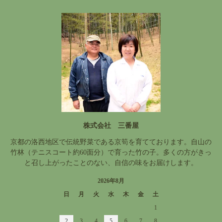
株式会社 三番屋
京都の洛西地区で伝統野菜である京筍を育てております。自山の
竹林（テニスコート約60面分）で育った竹の子。多くの方がきっ
と召し上がったことのない、自信の味をお届けします。
2026年8月
日
月
火
水
木
金
土
1
2
3
4
5
6
7
8