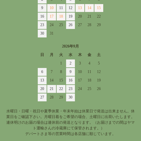
9
10
11
12
13
14
15
16
17
18
19
20
21
22
23
24
25
26
27
28
29
30
31
2026年9月
日
月
火
水
木
金
土
1
2
3
4
5
6
7
8
9
10
11
12
13
14
15
16
17
18
19
20
21
22
23
24
25
26
27
28
29
30
水曜日・日曜・祝日や夏季休業・年末年始は休業日で発送は出来ません。休
業日をご確認下さい。月曜日着をご希望の場合、土曜日に出荷いたします。
連休明けのお届の場合は連休前の発送となります。（お届けまでの間はヤマ
ト運輸さんの冷蔵庫にて保管されます。）
デパートさま等の営業時間は各店舗に順じています。