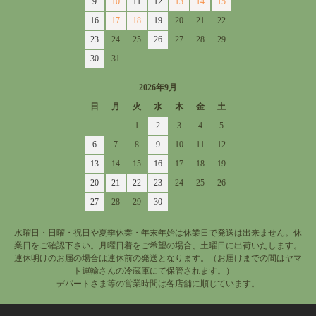
9
10
11
12
13
14
15
16
17
18
19
20
21
22
23
24
25
26
27
28
29
30
31
2026年9月
日
月
火
水
木
金
土
1
2
3
4
5
6
7
8
9
10
11
12
13
14
15
16
17
18
19
20
21
22
23
24
25
26
27
28
29
30
水曜日・日曜・祝日や夏季休業・年末年始は休業日で発送は出来ません。休
業日をご確認下さい。月曜日着をご希望の場合、土曜日に出荷いたします。
連休明けのお届の場合は連休前の発送となります。（お届けまでの間はヤマ
ト運輸さんの冷蔵庫にて保管されます。）
デパートさま等の営業時間は各店舗に順じています。